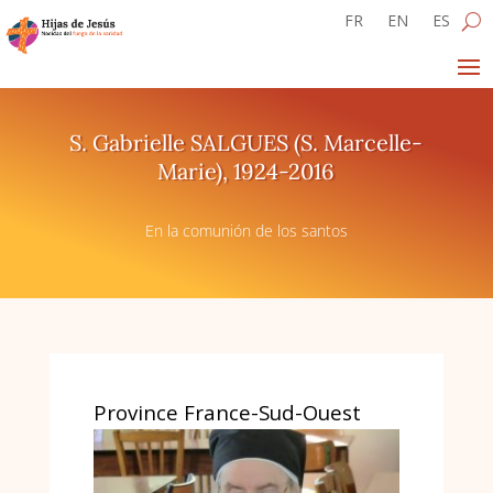
FR
EN
ES
S. Gabrielle SALGUES (S. Marcelle-
Marie), 1924-2016
En la comunión de los santos
Province France-Sud-Ouest